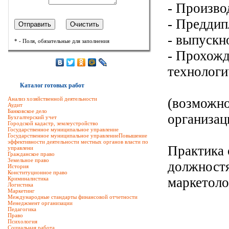
- Произво
- Преддип
- выпускн
* - Поля, обязательные для заполнения
- Прохожд
технологи
Каталог готовых работ
Анализ хозяйственной деятельности
(возможно
Аудит
Банковское дело
организац
Бухгалтерский учет
Городской кадастр, землеустройство
Государственное муниципальное управление
Государственное муниципальное управлениеПовышение
эффективности деятельности местных органов власти по
Практика 
управлени
Гражданское право
Земельное право
должностя
История
Конституционное право
маркетоло
Криминалистика
Логистика
Маркетинг
Международные стандарты финансовой отчетности
Менеджмент организации
Педагогика
Право
Психология
Социальная работа