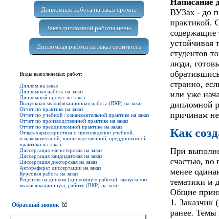
Написание 
Дипломная работа на заказ срочно
ВУЗах - до 
практикой. 
Заказ дипломной работы цены
содержащие 
устойчивая т
Дипломная работа на заказ стоимость
студентов то
люди, готовы
обратившись
Виды выполняемых работ:
странно, есл
Диплом на заказ
Дипломная работа на заказ
или уже нач
Дипломный проект на заказ
дипломной р
Выпускная квалификационная работа (ВКР) на заказ
Отчет по практике на заказ
причинам не
Отчет по учебной / ознакомительной практике на заказ
Отчет по производственной практике на заказ
Отчет по преддипломной практике на заказ
Как созд
Отзыв-характеристика о прохождении учебной,
ознакомительной, производственной, преддипломной
практики на заказ
При выполне
Диссертация магистерская на заказ
Диссертация кандидатская на заказ
счастью, во
Диссертация докторская на заказ
Автореферат диссертации на заказ
менее одина
Курсовая работа на заказ
Рецензия на диплом (дипломную работу), выпускную
тематики и д
квалификационную, работу (ВКР) на заказ
Общие принц
1. Заказчик 
Обратный звонок
ранее. Темы