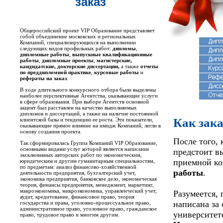
заказ
Общероссийский проект VIP Образование представляет
собой объединение московских и региональных
Компаний, специализирующихся на выполнении
следующих видов профильных работ:
дипломы
,
дипломные работы
,
выпускные квалификационные
работы
,
дипломные проекты
,
магистерские,
кандидатские, докторские диссертации,
а также
отчеты
по преддипломной практике
,
курсовые работы
и
рефераты на заказ
.
В ходе длительного конкурсного отбора были выделены
наиболее перспективные Агентства, оказывающие услуги
в сфере образования. При выборе Агентств основной
акцент был расставлен на качество выполняемых
дипломов и диссертаций, а также на наличие постоянной
Как зак
клиентской базы и тенденцию ее роста. Эти показатели,
оказывающие прямое влияние на имидж Компаний, легли в
основу создания проекта.
После того,
Так сформировалась Группа Компаний VIP Образование,
основными видами услуг которой является написание
предстоит в
эксклюзивных авторских работ по экономическим,
приемной ко
юридическим и другим гуманитарным специальностям,
по предметам: анализ финансово-хозяйственной
работы
.
деятельности предприятия, бухгалтерский учет,
экономика предприятия, банковское дело, экономическая
теория, финансы предприятия, менеджмент, маркетинг,
макроэкономика, микроэкономика, управленческий учет,
Разумеется,
аудит, кредитование, финансовое право, теория
написана за 
государства и права, уголовно-процессуальное право,
административное право, уголовное право, гражданское
университете
право, трудовое право и многим другим.