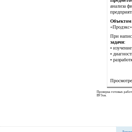
Предмето
анализа ф
предприят
Объектом
«Продэкс»
При напис
задачи
:
• изучени
• диагнос
• разрабо
Просмотре
Проверка готовых работ
ВУЗов.
Диплом