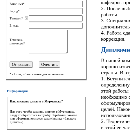
кафедры, пр
Ваше имя*
2. После выб
Город*
работы.
Телефон*
3. Специали
дополнитель
E-mail
4. Работа сд
коррекция.
Тематика
разговора*
Дипломна
В нашей ком
хорошо изве
страны. В эт
* - Поля, обязательные для заполнения
1. Вступител
определенну
этой работы 
Информация
необходимо 
Как заказать диплом в Мурманске?
сформулиров
целей. Нако
Для того чтобы заказать диплом в Мурманске,
использован
следует обратиться в службу обработки заказов
или оформить экспресс-заказ (кнопка «Заказать
2. Теоретич
диплом»)
в этой ее ча