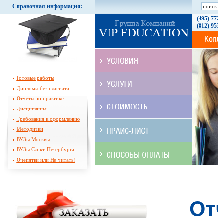
Справочная информация:
(495) 77
(812) 95
Готовые работы
Дипломы без плагиата
Отчеты по практике
Дисциплины
Требования к оформлению
Методички
ВУЗы Москвы
ВУЗы Санкт-Петербурга
Очепятки или Не читать!
От