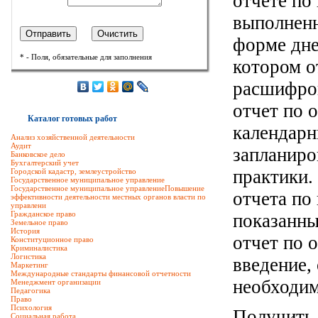
отчете по
выполненн
форме дне
* - Поля, обязательные для заполнения
котором о
расшифро
отчет по 
Каталог готовых работ
календарн
Анализ хозяйственной деятельности
Аудит
запланиро
Банковское дело
Бухгалтерский учет
практики.
Городской кадастр, землеустройство
Государственное муниципальное управление
Государственное муниципальное управлениеПовышение
отчета по
эффективности деятельности местных органов власти по
управлени
Гражданское право
показанны
Земельное право
История
отчет по 
Конституционное право
Криминалистика
Логистика
введение,
Маркетинг
Международные стандарты финансовой отчетности
необходим
Менеджмент организации
Педагогика
Право
Психология
Получить
Социальная работа