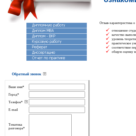
Отзыв-характеристика о
отношение студе
качество выполн
уровень теорети
практическое ум
соответствие п
общую оценку в
Обратный звонок
Ваше имя*
Город*
Телефон*
E-mail
Тематика
разговора*