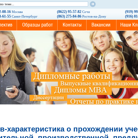
2-08-16
(8622) 95-57-82
(919) 9
Москва
Сочи
3-61-55
(863) 275-84-86
(916) 8
Санкт-Петербург
Ростов-на-Дону
в-характеристика о прохождении уче
ительной, производственной, пред