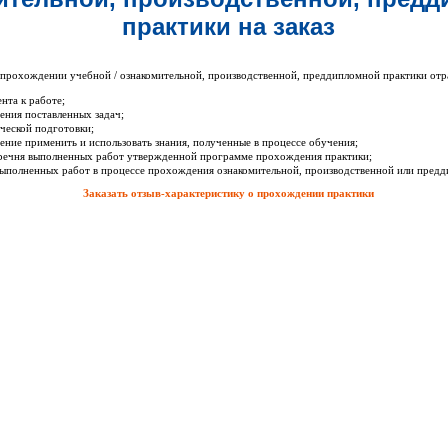
практики на заказ
 прохождении учебной / ознакомительной, производственной, преддипломной практики отр
нта к работе;
ения поставленных задач;
ческой подготовки;
ение применить и использовать знания, полученные в процессе обучения;
еречня выполненных работ утвержденной программе прохождения практики;
ыполненных работ в процессе прохождения ознакомительной, производственной или предд
Заказать отзыв-характеристику о прохождении практики