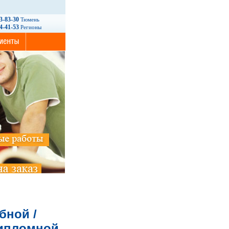
93-83-30
Тюмень
14-41-53
Регионы
бной /
дипломной