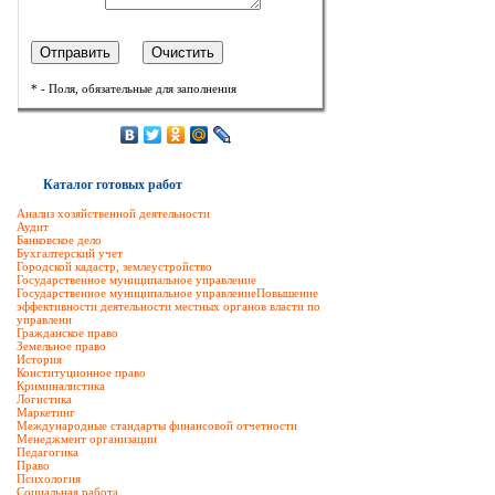
* - Поля, обязательные для заполнения
Каталог готовых работ
Анализ хозяйственной деятельности
Аудит
Банковское дело
Бухгалтерский учет
Городской кадастр, землеустройство
Государственное муниципальное управление
Государственное муниципальное управлениеПовышение
эффективности деятельности местных органов власти по
управлени
Гражданское право
Земельное право
История
Конституционное право
Криминалистика
Логистика
Маркетинг
Международные стандарты финансовой отчетности
Менеджмент организации
Педагогика
Право
Психология
Социальная работа