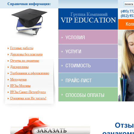
Справочная информация:
(495) 77
(812) 95
Готовые работы
Дипломы без плагиата
Отчеты по практике
Дисциплины
Требования к оформлению
Методички
ВУЗы Москвы
ВУЗы Санкт-Петербурга
Очепятки или Не читать!
Отзы
ознаком