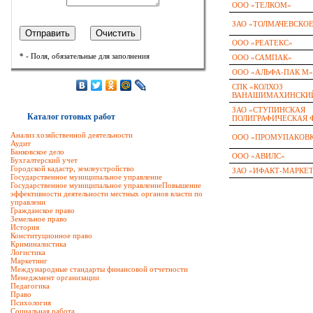
ООО «ТЕЛКОМ»
ЗАО «ТОЛМАЧЕВСКО
ООО «РЕАТЕКС»
* - Поля, обязательные для заполнения
ООО «САМПАК»
ООО «АЛЬФА-ПАК М»
СПК «КОЛХОЗ
ВАНАШИМАХИНСКИ
ЗАО «СТУПИНСКАЯ
Каталог готовых работ
ПОЛИГРАФИЧЕСКАЯ 
Анализ хозяйственной деятельности
ООО «ПРОМУПАКОВ
Аудит
Банковское дело
ООО «АВИЛС»
Бухгалтерский учет
Городской кадастр, землеустройство
ЗАО «ИФАКТ-МАРКЕ
Государственное муниципальное управление
Государственное муниципальное управлениеПовышение
эффективности деятельности местных органов власти по
управлени
Гражданское право
Земельное право
История
Конституционное право
Криминалистика
Логистика
Маркетинг
Международные стандарты финансовой отчетности
Менеджмент организации
Педагогика
Право
Психология
Социальная работа