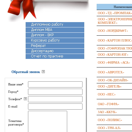
Наименован
ООО «ТД «ПРОМПАК
ООО «ЭЛЕКТРОНПРИБ
КОМПЛЕКТ»
ООО «НОРДКРАФТ»
ООО «КАРТОН ПЛЮС
ООО «ГОФРОПАК ТЮ
ООО «КАРТОН-ЮГ»
ООО «ФИРМА «АСА»
Обратный звонок
ООО «АВРОТЕХ»
ООО «ОК-ДИЗАЙН»
Ваше имя*
ООО «ДИГЕЛЬ»
Город*
ООО «НЕС»
Телефон*
ОАО «ГОФРА»
E-mail
ЗАО «ККУК»
ООО «ПОЛИКС»
Тематика
разговора*
ООО «ТРИ-АЛ»