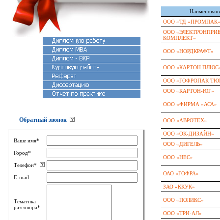
Наименован
ООО «ТД «ПРОМПАК
ООО «ЭЛЕКТРОНПРИБ
КОМПЛЕКТ»
ООО «НОРДКРАФТ»
ООО «КАРТОН ПЛЮС
ООО «ГОФРОПАК ТЮ
ООО «КАРТОН-ЮГ»
ООО «ФИРМА «АСА»
Обратный звонок
ООО «АВРОТЕХ»
ООО «ОК-ДИЗАЙН»
Ваше имя*
ООО «ДИГЕЛЬ»
Город*
ООО «НЕС»
Телефон*
ОАО «ГОФРА»
E-mail
ЗАО «ККУК»
ООО «ПОЛИКС»
Тематика
разговора*
ООО «ТРИ-АЛ»