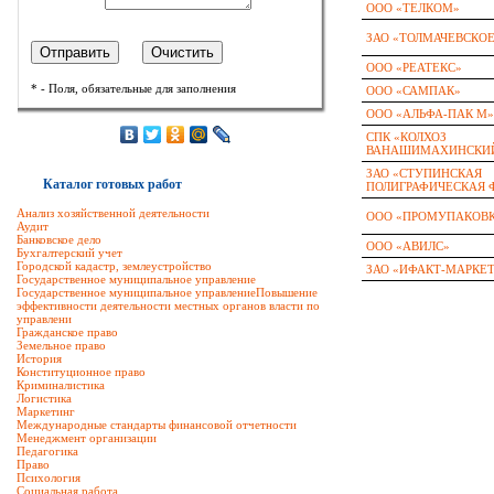
ООО «ТЕЛКОМ»
ЗАО «ТОЛМАЧЕВСКО
ООО «РЕАТЕКС»
* - Поля, обязательные для заполнения
ООО «САМПАК»
ООО «АЛЬФА-ПАК М»
СПК «КОЛХОЗ
ВАНАШИМАХИНСКИ
ЗАО «СТУПИНСКАЯ
Каталог готовых работ
ПОЛИГРАФИЧЕСКАЯ 
Анализ хозяйственной деятельности
ООО «ПРОМУПАКОВ
Аудит
Банковское дело
ООО «АВИЛС»
Бухгалтерский учет
Городской кадастр, землеустройство
ЗАО «ИФАКТ-МАРКЕ
Государственное муниципальное управление
Государственное муниципальное управлениеПовышение
эффективности деятельности местных органов власти по
управлени
Гражданское право
Земельное право
История
Конституционное право
Криминалистика
Логистика
Маркетинг
Международные стандарты финансовой отчетности
Менеджмент организации
Педагогика
Право
Психология
Социальная работа